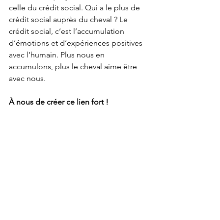
celle du crédit social. Qui a le plus de 
crédit social auprès du cheval ? Le 
crédit social, c’est l’accumulation 
d’émotions et d’expériences positives 
avec l’humain. Plus nous en 
accumulons, plus le cheval aime être 
avec nous.
À nous de créer ce lien fort !
Mais attention, lâchez prise ! Votre
cheval a le droit d’aimer une autre 
personne, de tisser un lien fort avec 
elle, et de trouver du confort auprès 
d’elle.
Rassurez-vous, il peut aussi vous porter 
dans son cœur. Après tout, c’est super 
pour lui d’avoir deux humains 