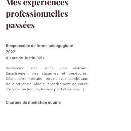
Mes expériences
professionnelles
passées
Responsable de ferme pédagogique
2022
Au pré de Justin (69)
R
éalisation des
soins
des animaux.
Encadrement des stagiaires et
bénévoles.
Séances de médiation équine avec les chevaux
de la structure. Aide à l'encadrement de cours
d'équitation (monte, travail à pied et extérieur).
Chargée de médiation équine
2021
Les Primevères (69)
Encadrement des séances de médiation
animalière avec des oiseaux, des poissons et