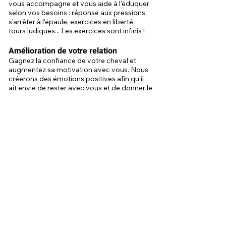
vous accompagne et vous aide à l'éduquer
selon vos besoins : réponse aux pressions,
s'arrêter à l'épaule, exercices en liberté,
tours ludiques... Les exercices sont infinis !
Amélioration de votre relation
Gagnez la confiance de votre cheval et
augmentez sa motivation avec vous. Nous
créerons des émotions positives afin qu'il
ait envie de rester avec vous et de donner le
meilleur de lui-même. Cela va vous
permettre de développer une belle relation
avec votre animal !
Témoignages
Mathilde R.
«
Cheval sédaté lors de la tonte depuis