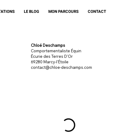
TATIONS
LE BLOG
MON PARCOURS
CONTACT
Chloé Deschamps
Comportementaliste Équin
Écurie des Terres D'Or
69280 Marcy-l'Étoile
contact@chloe-deschamps.com