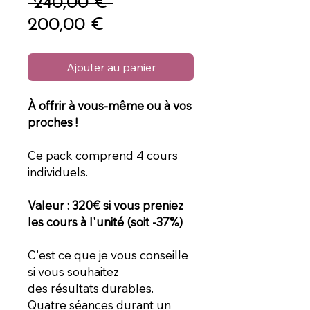
Prix
 240,00 € 
Prix
original
200,00 €
promotionnel
Ajouter au panier
À offrir à vous-même ou à vos
proches !
Ce pack comprend 4 cours
individuels.
Valeur : 320€ si vous preniez
les cours à l'unité (soit -37%)
C'est ce que je vous conseille
si vous souhaitez
des résultats durables.
Quatre séances durant un